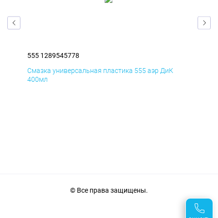
555 1289545778
555
Смазка универсальная пластика 555 аэр ДиК
Сма
400мл
40
© Все права защищены.