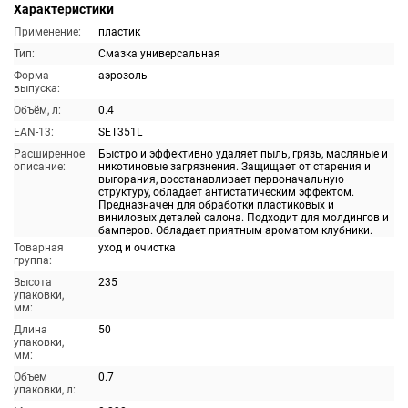
Характеристики
Применение:
пластик
Тип:
Смазка универсальная
Форма
аэрозоль
выпуска:
Объём, л:
0.4
EAN-13:
SET351L
Расширенное
Быстро и эффективно удаляет пыль, грязь, масляные и
описание:
никотиновые загрязнения. Защищает от старения и
выгорания, восстанавливает первоначальную
структуру, обладает антистатическим эффектом.
Предназначен для обработки пластиковых и
виниловых деталей салона. Подходит для молдингов и
бамперов. Обладает приятным ароматом клубники.
Товарная
уход и очистка
группа:
Высота
235
упаковки,
мм:
Длина
50
упаковки,
мм:
Объем
0.7
упаковки, л: