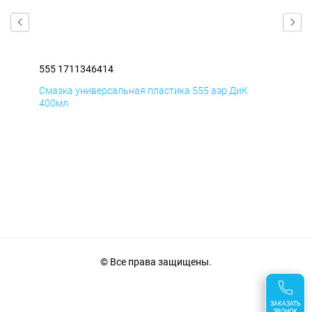
555 1711346414
555
Смазка универсальная пластика 555 аэр ДиК
Сма
400мл
40
© Все права защищены.
ЗАКАЗАТЬ
ЗВОНОК