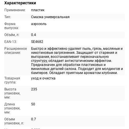
Характеристики
Применение:
пластик
Тип:
Смазка универсальная
Форма
аэрозоль
выпуска:
Объём, л:
0.4
EAN-13:
SE4682
Расширенное
Быстро и эффективно удаляет пыль, грязь, масляные и
описание:
никотиновые загрязнения. Защищает от старения и
выгорания, восстанавливает первоначальную
структуру, обладает антистатическим эффектом.
Предназначен для обработки пластиковых и
виниловых деталей салона. Подходит для молдингов и
бамперов. Обладает приятным ароматом клубники.
Товарная
уход и очистка
группа:
Высота
235
упаковки,
мм:
Длина
50
упаковки,
мм:
Объем
0.7
упаковки, л: