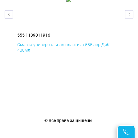
555 1139011916
555
Смазка универсальная пластика 555 аэр ДиК
Сма
400мл
40
© Все права защищены.