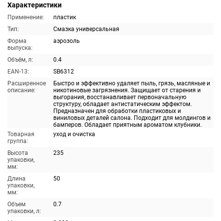
Характеристики
Применение:
пластик
Тип:
Смазка универсальная
Форма
аэрозоль
выпуска:
Объём, л:
0.4
EAN-13:
SB6312
Расширенное
Быстро и эффективно удаляет пыль, грязь, масляные и
описание:
никотиновые загрязнения. Защищает от старения и
выгорания, восстанавливает первоначальную
структуру, обладает антистатическим эффектом.
Предназначен для обработки пластиковых и
виниловых деталей салона. Подходит для молдингов и
бамперов. Обладает приятным ароматом клубники.
Товарная
уход и очистка
группа:
Высота
235
упаковки,
мм:
Длина
50
упаковки,
мм:
Объем
0.7
упаковки, л: