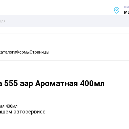
ВЫ
Мо
каталоги
Формы
Страницы
а 555 аэр Ароматная 400мл
ашем автосервисе.