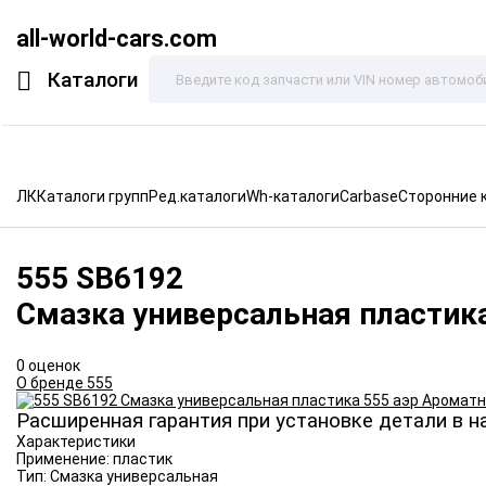
all-world-cars.com
Каталоги
ЛК
Каталоги групп
Ред.каталоги
Wh-каталоги
Carbase
Сторонние 
555
SB6192
Смазка универсальная пластик
0 оценок
О бренде 555
Расширенная гарантия при установке детали в н
Характеристики
Применение:
пластик
Тип:
Смазка универсальная