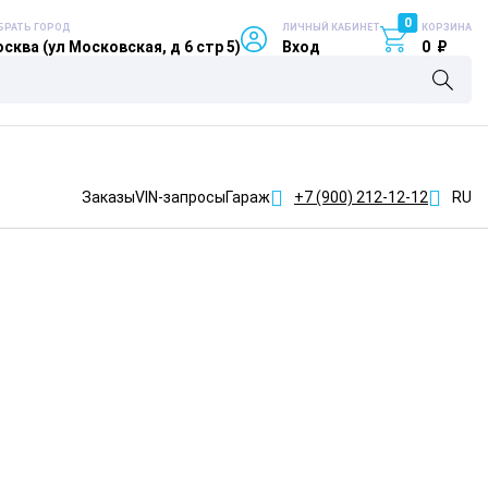
0
БРАТЬ ГОРОД
ЛИЧНЫЙ КАБИНЕТ
КОРЗИНА
сква (ул Московская, д 6 стр 5)
Вход
0
₽
Заказы
VIN-запросы
Гараж
+7 (900)
212-12-12
RU