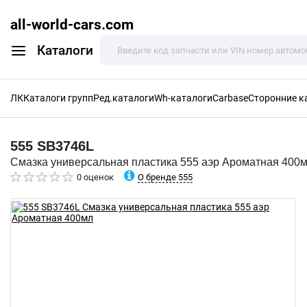
all-world-cars.com
Каталоги
ЛК
Каталоги групп
Ред.каталоги
Wh-каталоги
Carbase
Сторонние к
555
SB3746L
Смазка универсальная пластика 555 аэр Ароматная 400
О бренде 555
0 оценок