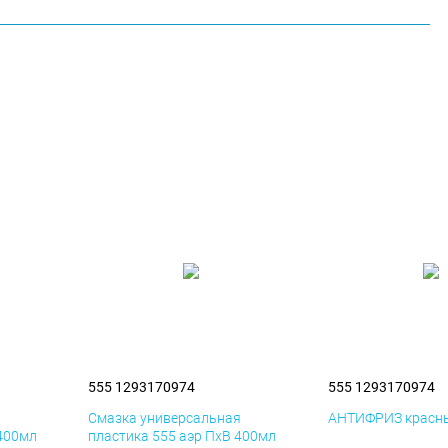
555 1293170974
555 1293170974
я
Смазка универсальная
АНТИФРИЗ красны
 400мл
пластика 555 аэр ПхВ 400мл