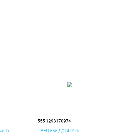
555 1293170974
й 1л.
ПВЕЦ 555 ДОТ4 910г