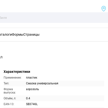
аталоги
Формы
Страницы
мл
Характеристики
Применение:
пластик
Тип:
Смазка универсальная
Форма
аэрозоль
выпуска:
Объём, л:
0.4
EAN-13:
SB3746L