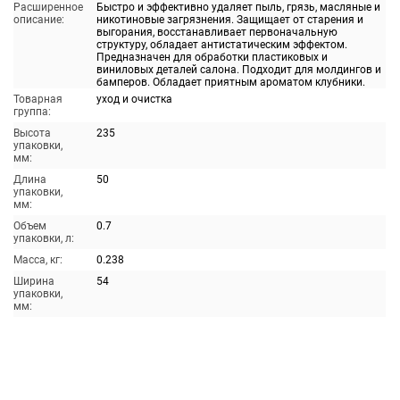
Расширенное
Быстро и эффективно удаляет пыль, грязь, масляные и
описание:
никотиновые загрязнения. Защищает от старения и
выгорания, восстанавливает первоначальную
структуру, обладает антистатическим эффектом.
Предназначен для обработки пластиковых и
виниловых деталей салона. Подходит для молдингов и
бамперов. Обладает приятным ароматом клубники.
Товарная
уход и очистка
группа:
Высота
235
упаковки,
мм:
Длина
50
упаковки,
мм:
Объем
0.7
упаковки, л:
Масса, кг:
0.238
Ширина
54
упаковки,
мм: