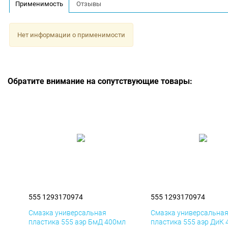
Применимость
Отзывы
Нет информации о применимости
Обратите внимание на сопутствующие товары:
555 1293170974
555 1293170974
Смазка универсальная
Смазка универсальна
пластика 555 аэр БмД 400мл
пластика 555 аэр ДиК