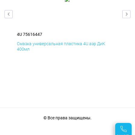
4U 75616447
4U 
Смазка универсальная пластика 4U аэр ДиК
Сма
400мл
40
© Все права защищены.