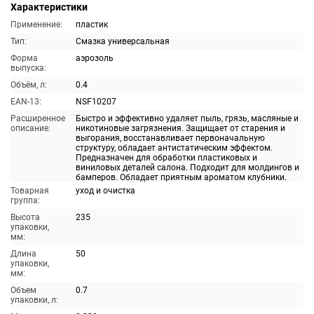
Характеристики
Применение:
пластик
Тип:
Смазка универсальная
Форма
аэрозоль
выпуска:
Объём, л:
0.4
EAN-13:
NSF10207
Расширенное
Быстро и эффективно удаляет пыль, грязь, масляные и
описание:
никотиновые загрязнения. Защищает от старения и
выгорания, восстанавливает первоначальную
структуру, обладает антистатическим эффектом.
Предназначен для обработки пластиковых и
виниловых деталей салона. Подходит для молдингов и
бамперов. Обладает приятным ароматом клубники.
Товарная
уход и очистка
группа:
Высота
235
упаковки,
мм:
Длина
50
упаковки,
мм:
Объем
0.7
упаковки, л: