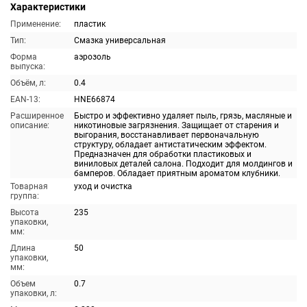
Характеристики
Применение:
пластик
Тип:
Смазка универсальная
Форма
аэрозоль
выпуска:
Объём, л:
0.4
EAN-13:
HNE66874
Расширенное
Быстро и эффективно удаляет пыль, грязь, масляные и
описание:
никотиновые загрязнения. Защищает от старения и
выгорания, восстанавливает первоначальную
структуру, обладает антистатическим эффектом.
Предназначен для обработки пластиковых и
виниловых деталей салона. Подходит для молдингов и
бамперов. Обладает приятным ароматом клубники.
Товарная
уход и очистка
группа:
Высота
235
упаковки,
мм:
Длина
50
упаковки,
мм:
Объем
0.7
упаковки, л: