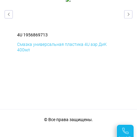
4U 1956869713
4U 
Смазка универсальная пластика 4U аэр ДиК
Сма
400мл
40
© Все права защищены.