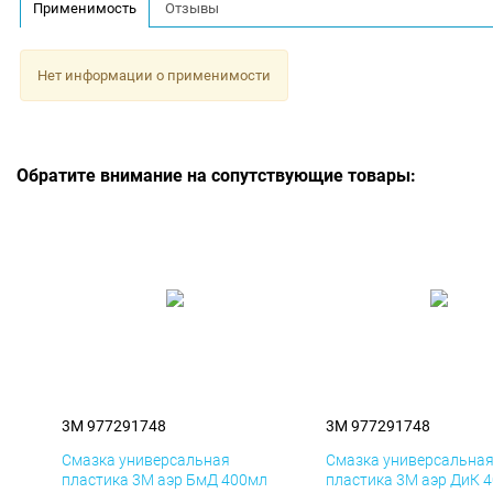
Применимость
Отзывы
Нет информации о применимости
Обратите внимание на сопутствующие товары:
3M 977291748
3M 977291748
Смазка универсальная
Смазка универсальна
пластика 3M аэр БмД 400мл
пластика 3M аэр ДиК 