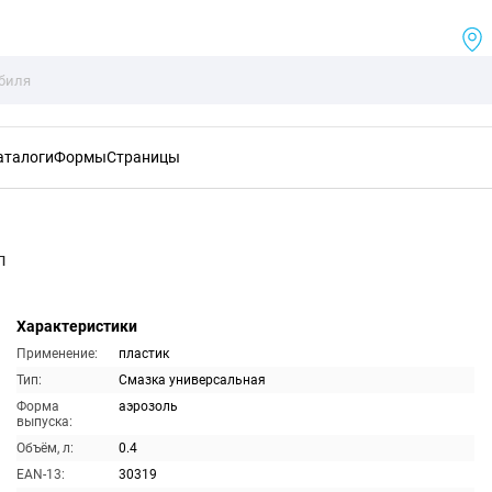
аталоги
Формы
Страницы
л
Характеристики
Применение:
пластик
Тип:
Смазка универсальная
Форма
аэрозоль
выпуска:
Объём, л:
0.4
EAN-13:
30319