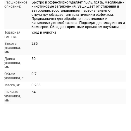
Расширенное
Быстро и эффективно удаляет пыль, грязь, масляные и
описание:
никотиновые загрязнения. Защищает от старения и
выгорания, восстанавливает первоначальную
структуру, обладает антистатическим эффектом.
Предназначен для обработки пластиковых и
виниловых деталей салона. Подходит для молдингов и
бамперов. Обладает приятным ароматом клубники.
Товарная
уход и очистка
группа:
Высота
235
упаковки,
мм:
Длина
50
упаковки,
мм:
Объем
0.7
упаковки, л:
Масса, кг:
0.238
Ширина
54
упаковки,
мм: