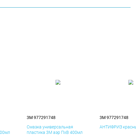
3M 977291748
3M 977291748
я
Смазка универсальная
АНТИФРИЗ красны
400мл
пластика 3M аэр ПхВ 400мл