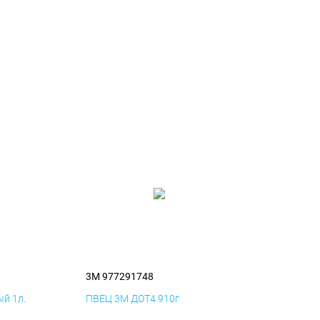
3M 977291748
й 1л.
ПВЕЦ 3M ДОТ4 910г