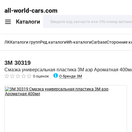
all-world-cars.com
Каталоги
ЛК
Каталоги групп
Ред.каталоги
Wh-каталоги
Carbase
Сторонние к
3M
30319
Смазка универсальная пластика 3M аэр Ароматная 400м
О бренде 3M
0 оценок