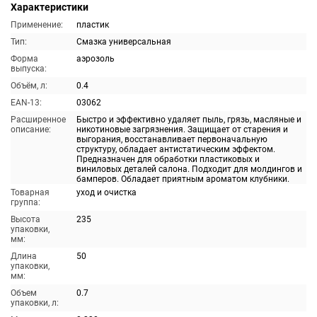
Характеристики
Применение:
пластик
Тип:
Смазка универсальная
Форма
аэрозоль
выпуска:
Объём, л:
0.4
EAN-13:
03062
Расширенное
Быстро и эффективно удаляет пыль, грязь, масляные и
описание:
никотиновые загрязнения. Защищает от старения и
выгорания, восстанавливает первоначальную
структуру, обладает антистатическим эффектом.
Предназначен для обработки пластиковых и
виниловых деталей салона. Подходит для молдингов и
бамперов. Обладает приятным ароматом клубники.
Товарная
уход и очистка
группа:
Высота
235
упаковки,
мм:
Длина
50
упаковки,
мм:
Объем
0.7
упаковки, л: