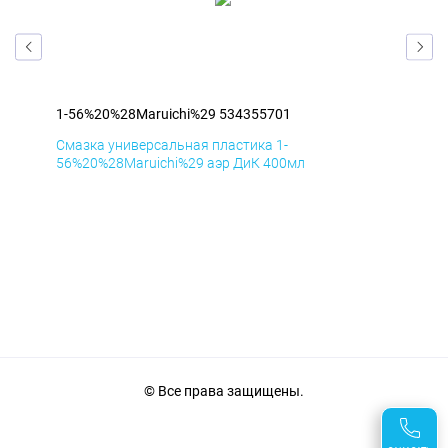
1-56%20%28Maruichi%29 534355701
1-5
Смазка универсальная пластика 1-
Сма
56%20%28Maruichi%29 аэр ДиК 400мл
56%
© Все права защищены.