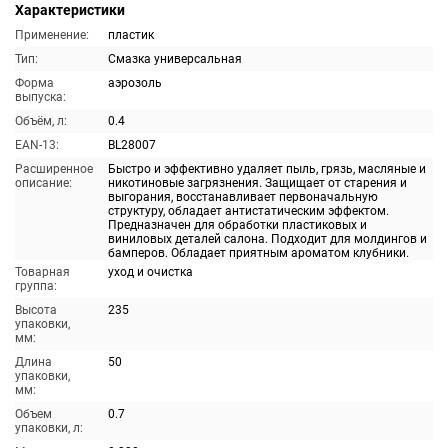
Характеристики
Применение:
пластик
Тип:
Смазка универсальная
Форма
аэрозоль
выпуска:
Объём, л:
0.4
EAN-13:
BL28007
Расширенное
Быстро и эффективно удаляет пыль, грязь, масляные и
описание:
никотиновые загрязнения. Защищает от старения и
выгорания, восстанавливает первоначальную
структуру, обладает антистатическим эффектом.
Предназначен для обработки пластиковых и
виниловых деталей салона. Подходит для молдингов и
бамперов. Обладает приятным ароматом клубники.
Товарная
уход и очистка
группа:
Высота
235
упаковки,
мм:
Длина
50
упаковки,
мм:
Объем
0.7
упаковки, л: