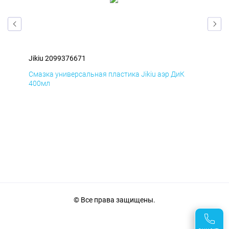
Jikiu 2099376671
Jik
Смазка универсальная пластика Jikiu аэр ДиК
Сма
400мл
40
© Все права защищены.