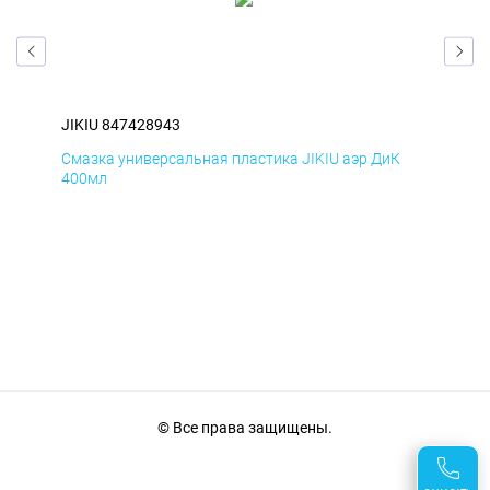
JIKIU 847428943
JIK
Смазка универсальная пластика JIKIU аэр ДиК
Сма
400мл
40
© Все права защищены.