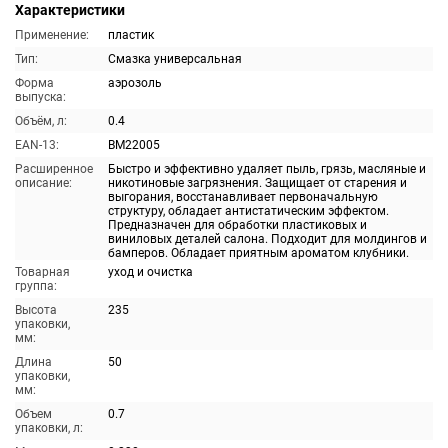
Характеристики
Применение:
пластик
Тип:
Смазка универсальная
Форма
аэрозоль
выпуска:
Объём, л:
0.4
EAN-13:
BM22005
Расширенное
Быстро и эффективно удаляет пыль, грязь, масляные и
описание:
никотиновые загрязнения. Защищает от старения и
выгорания, восстанавливает первоначальную
структуру, обладает антистатическим эффектом.
Предназначен для обработки пластиковых и
виниловых деталей салона. Подходит для молдингов и
бамперов. Обладает приятным ароматом клубники.
Товарная
уход и очистка
группа:
Высота
235
упаковки,
мм:
Длина
50
упаковки,
мм:
Объем
0.7
упаковки, л: