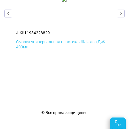
JIKIU 1984228829
JIK
Смазка универсальная пластика JIKIU аэр ДиК
Сма
400мл
40
© Все права защищены.