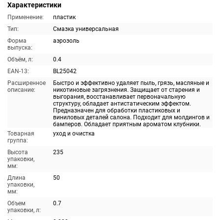
Характеристики
Применение:
пластик
Тип:
Смазка универсальная
Форма
аэрозоль
выпуска:
Объём, л:
0.4
EAN-13:
BL25042
Расширенное
Быстро и эффективно удаляет пыль, грязь, масляные и
описание:
никотиновые загрязнения. Защищает от старения и
выгорания, восстанавливает первоначальную
структуру, обладает антистатическим эффектом.
Предназначен для обработки пластиковых и
виниловых деталей салона. Подходит для молдингов и
бамперов. Обладает приятным ароматом клубники.
Товарная
уход и очистка
группа:
Высота
235
упаковки,
мм:
Длина
50
упаковки,
мм:
Объем
0.7
упаковки, л: