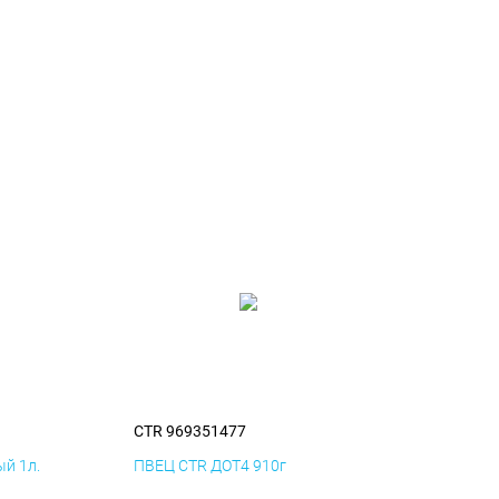
CTR 969351477
й 1л.
ПВЕЦ CTR ДОТ4 910г