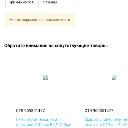
Применимость
Отзывы
Нет информации о применимости
Обратите внимание на сопутствующие товары:
CTR 969351477
CTR 969351477
Смазка универсальная
Смазка универсальна
пластика CTR аэр БмД 400мл
пластика CTR аэр ДиК