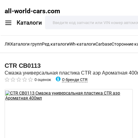
all-world-cars.com
Каталоги
ЛК
Каталоги групп
Ред.каталоги
Wh-каталоги
Carbase
Сторонние к
CTR
CB0113
Смазка универсальная пластика CTR аэр Ароматная 40
О бренде CTR
0 оценок