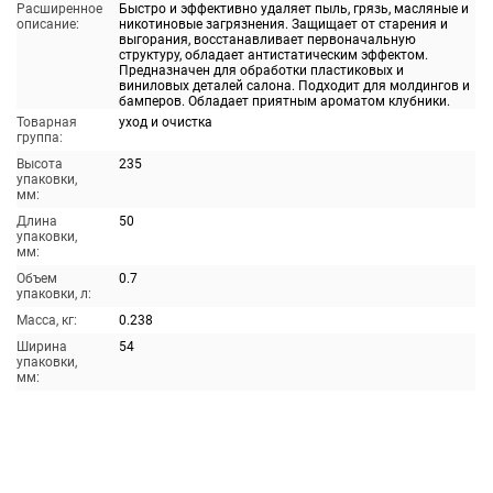
Расширенное
Быстро и эффективно удаляет пыль, грязь, масляные и
описание:
никотиновые загрязнения. Защищает от старения и
выгорания, восстанавливает первоначальную
структуру, обладает антистатическим эффектом.
Предназначен для обработки пластиковых и
виниловых деталей салона. Подходит для молдингов и
бамперов. Обладает приятным ароматом клубники.
Товарная
уход и очистка
группа:
Высота
235
упаковки,
мм:
Длина
50
упаковки,
мм:
Объем
0.7
упаковки, л:
Масса, кг:
0.238
Ширина
54
упаковки,
мм: