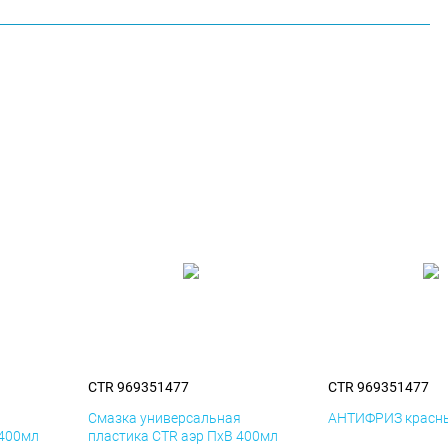
CTR 969351477
CTR 969351477
я
Смазка универсальная
АНТИФРИЗ красны
 400мл
пластика CTR аэр ПхВ 400мл