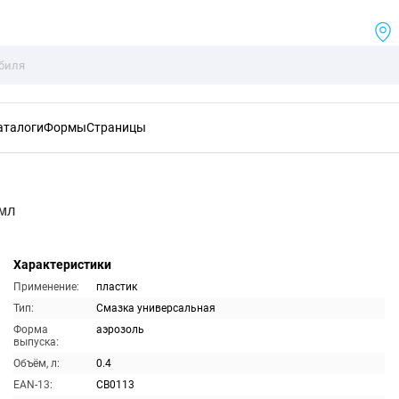
аталоги
Формы
Страницы
0мл
Характеристики
Применение:
пластик
Тип:
Смазка универсальная
Форма
аэрозоль
выпуска:
Объём, л:
0.4
EAN-13:
CB0113