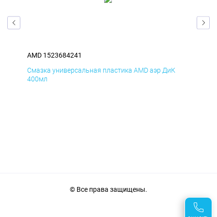
AMD 1523684241
AM
Смазка универсальная пластика AMD аэр ДиК
Сма
400мл
40
© Все права защищены.