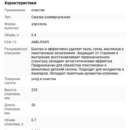
Характеристики
Применение:
пластик
Тип:
Смазка универсальная
Форма
аэрозоль
выпуска:
Объём, л:
0.4
EAN-13:
AMDJFA95
Расширенное
Быстро и эффективно удаляет пыль, грязь, масляные и
описание:
никотиновые загрязнения. Защищает от старения и
выгорания, восстанавливает первоначальную
структуру, обладает антистатическим эффектом.
Предназначен для обработки пластиковых и
виниловых деталей салона. Подходит для молдингов и
бамперов. Обладает приятным ароматом клубники.
Товарная
уход и очистка
группа:
Высота
235
упаковки,
мм:
Длина
50
упаковки,
мм:
Объем
0.7
упаковки, л: