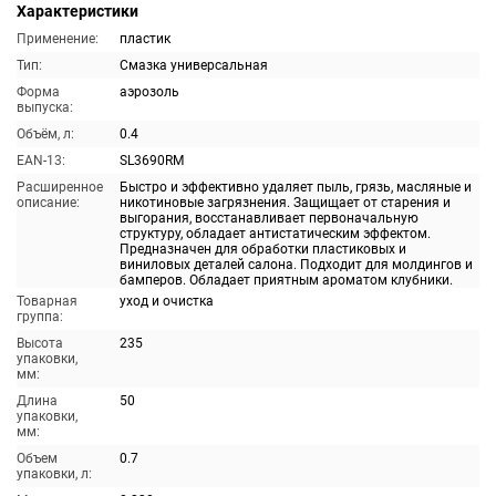
Характеристики
Применение:
пластик
Тип:
Смазка универсальная
Форма
аэрозоль
выпуска:
Объём, л:
0.4
EAN-13:
SL3690RM
Расширенное
Быстро и эффективно удаляет пыль, грязь, масляные и
описание:
никотиновые загрязнения. Защищает от старения и
выгорания, восстанавливает первоначальную
структуру, обладает антистатическим эффектом.
Предназначен для обработки пластиковых и
виниловых деталей салона. Подходит для молдингов и
бамперов. Обладает приятным ароматом клубники.
Товарная
уход и очистка
группа:
Высота
235
упаковки,
мм:
Длина
50
упаковки,
мм:
Объем
0.7
упаковки, л: