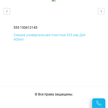
555 130612145
555
Смазка универсальная пластика 555 аэр ДиК
Сма
400мл
40
© Все права защищены.