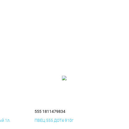
555 1811479834
й 1л.
ПВЕЦ 555 ДОТ4 910г