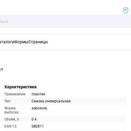
аталоги
Формы
Страницы
мл
Характеристики
Применение:
пластик
Тип:
Смазка универсальная
Форма
аэрозоль
выпуска:
Объём, л:
0.4
EAN-13:
SB2811