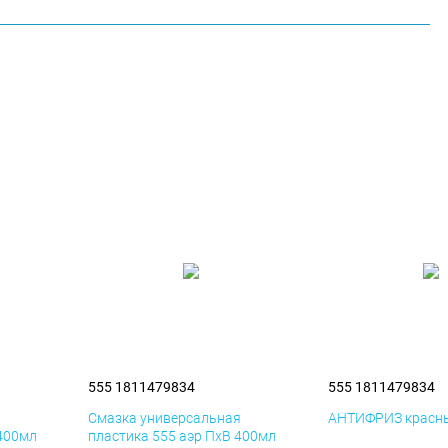
555 1811479834
555 1811479834
я
Смазка универсальная
АНТИФРИЗ красны
 400мл
пластика 555 аэр ПхВ 400мл