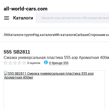
all-world-cars.com
Каталоги
ЛК
Каталоги групп
Ред.каталоги
Wh-каталоги
Carbase
Сторонние к
555
SB2811
Смазка универсальная пластика 555 аэр Ароматная 400
О бренде 555
0 оценок