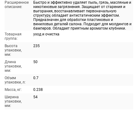
Расширенное
Быстро и эффективно удаляет пыль, грязь, масляные и
описание:
никотиновые загрязнения. Защищает от старения и
выгорания, восстанавливает первоначальную
структуру, обладает антистатическим эффектом.
Предназначен для обработки пластиковых и
виниловых деталей салона. Подходит для молдингов и
бамперов. Обладает приятным ароматом клубники.
Товарная
уход и очистка
группа:
Высота
235
упаковки,
мм:
Длина
50
упаковки,
мм:
Объем
0.7
упаковки, л:
Масса, кг:
0.238
Ширина
54
упаковки,
мм: