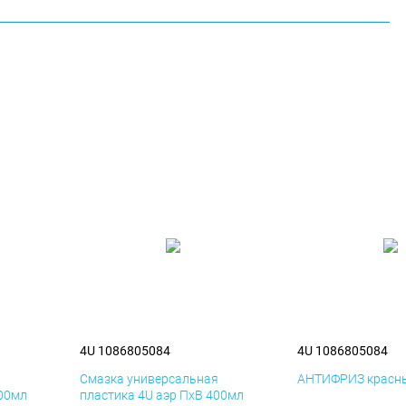
4U 1086805084
4U 1086805084
я
Смазка универсальная
АНТИФРИЗ красны
400мл
пластика 4U аэр ПхВ 400мл