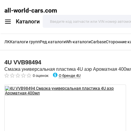
all-world-cars.com
Каталоги
ЛК
Каталоги групп
Ред.каталоги
Wh-каталоги
Carbase
Сторонние к
4U
VVB98494
Смазка универсальная пластика 4U аэр Ароматная 400м
О бренде 4U
0 оценок