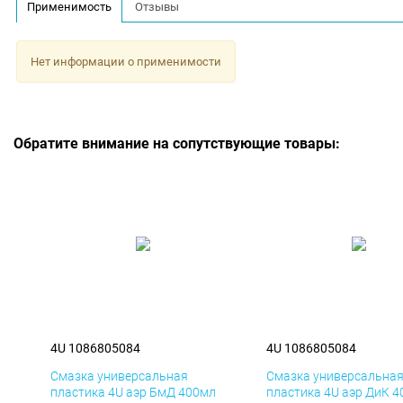
Применимость
Отзывы
Нет информации о применимости
Обратите внимание на сопутствующие товары:
4U 1086805084
4U 1086805084
Смазка универсальная
Смазка универсальна
пластика 4U аэр БмД 400мл
пластика 4U аэр ДиК 