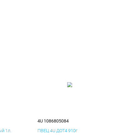
4U 1086805084
й 1л.
ПВЕЦ 4U ДОТ4 910г