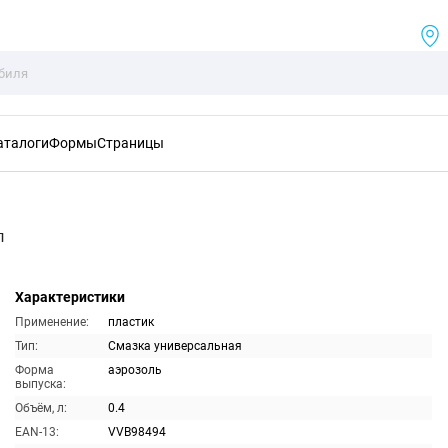
аталоги
Формы
Страницы
л
Характеристики
Применение:
пластик
Тип:
Смазка универсальная
Форма
аэрозоль
выпуска:
Объём, л:
0.4
EAN-13:
VVB98494