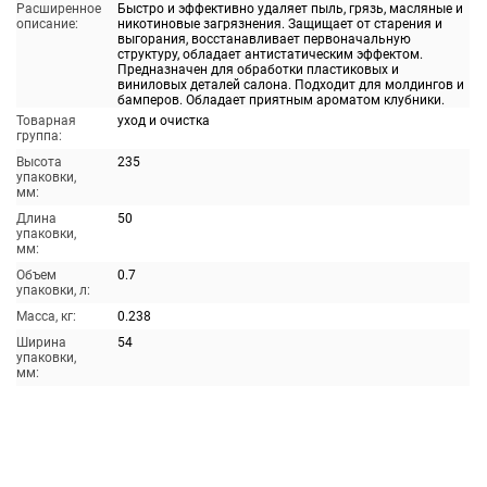
Расширенное
Быстро и эффективно удаляет пыль, грязь, масляные и
описание:
никотиновые загрязнения. Защищает от старения и
выгорания, восстанавливает первоначальную
структуру, обладает антистатическим эффектом.
Предназначен для обработки пластиковых и
виниловых деталей салона. Подходит для молдингов и
бамперов. Обладает приятным ароматом клубники.
Товарная
уход и очистка
группа:
Высота
235
упаковки,
мм:
Длина
50
упаковки,
мм:
Объем
0.7
упаковки, л:
Масса, кг:
0.238
Ширина
54
упаковки,
мм: