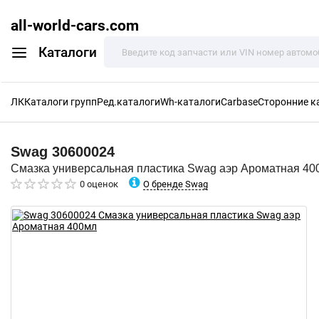
all-world-cars.com
Каталоги
ЛК
Каталоги групп
Ред.каталоги
Wh-каталоги
Carbase
Сторонние к
Swag
30600024
Смазка универсальная пластика Swag аэр Ароматная 40
О бренде Swag
0 оценок