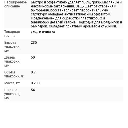
Расширенное
Быстро и эффективно удаляет пыль, грязь, масляные и
описание:
никотиновые загрязнения. Защищает от старения и
выгорания, восстанавливает первоначальную
структуру, обладает антистатическим эффектом.
Предназначен для обработки пластиковых и
виниловых деталей салона. Подходит для молдингов и
бамперов. Обладает приятным ароматом клубники.
Товарная
уход и очистка
группа:
Высота
235
упаковки,
мм:
Длина
50
упаковки,
мм:
Объем
0.7
упаковки, л:
Масса, кг:
0.238
Ширина
54
упаковки,
мм: