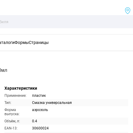
аталоги
Формы
Страницы
0мл
Характеристики
Применение:
пластик
Тип:
Смазка универсальная
Форма
аэрозоль
выпуска:
Объём, л:
0.4
EAN-13:
30600024