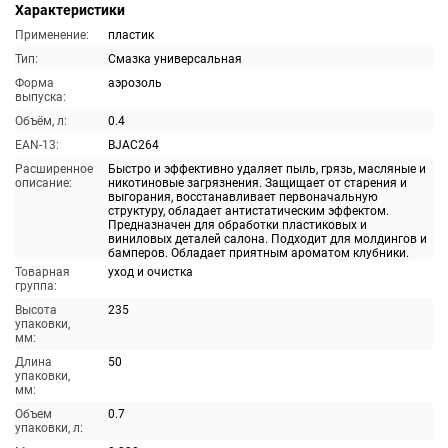
Характеристики
Применение:
пластик
Тип:
Смазка универсальная
Форма
аэрозоль
выпуска:
Объём, л:
0.4
EAN-13:
BJAC264
Расширенное
Быстро и эффективно удаляет пыль, грязь, масляные и
описание:
никотиновые загрязнения. Защищает от старения и
выгорания, восстанавливает первоначальную
структуру, обладает антистатическим эффектом.
Предназначен для обработки пластиковых и
виниловых деталей салона. Подходит для молдингов и
бамперов. Обладает приятным ароматом клубники.
Товарная
уход и очистка
группа:
Высота
235
упаковки,
мм:
Длина
50
упаковки,
мм:
Объем
0.7
упаковки, л: