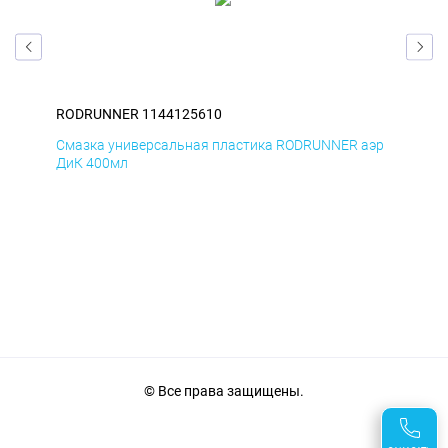
RODRUNNER 1144125610
RO
аэр
Смазка универсальная пластика RODRUNNER аэр
Сма
ДиК 400мл
ПхВ
© Все права защищены.