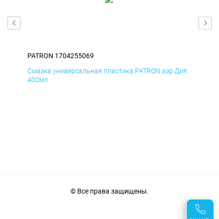
PATRON 1704255069
PAT
БмД
Смазка универсальная пластика PATRON аэр ДиК
Сма
400мл
40
© Все права защищены.