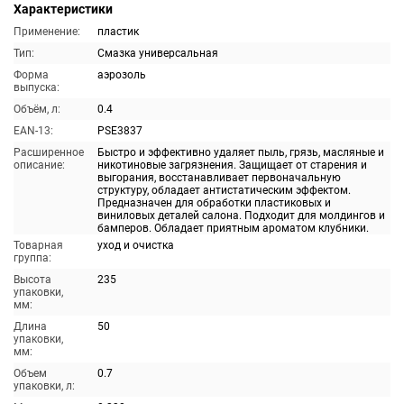
Характеристики
Применение:
пластик
Тип:
Смазка универсальная
Форма
аэрозоль
выпуска:
Объём, л:
0.4
EAN-13:
PSE3837
Расширенное
Быстро и эффективно удаляет пыль, грязь, масляные и
описание:
никотиновые загрязнения. Защищает от старения и
выгорания, восстанавливает первоначальную
структуру, обладает антистатическим эффектом.
Предназначен для обработки пластиковых и
виниловых деталей салона. Подходит для молдингов и
бамперов. Обладает приятным ароматом клубники.
Товарная
уход и очистка
группа:
Высота
235
упаковки,
мм:
Длина
50
упаковки,
мм:
Объем
0.7
упаковки, л: