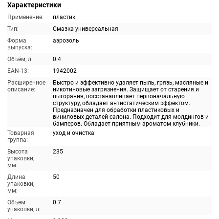
Характеристики
Применение:
пластик
Тип:
Смазка универсальная
Форма
аэрозоль
выпуска:
Объём, л:
0.4
EAN-13:
1942002
Расширенное
Быстро и эффективно удаляет пыль, грязь, масляные и
описание:
никотиновые загрязнения. Защищает от старения и
выгорания, восстанавливает первоначальную
структуру, обладает антистатическим эффектом.
Предназначен для обработки пластиковых и
виниловых деталей салона. Подходит для молдингов и
бамперов. Обладает приятным ароматом клубники.
Товарная
уход и очистка
группа:
Высота
235
упаковки,
мм:
Длина
50
упаковки,
мм:
Объем
0.7
упаковки, л: