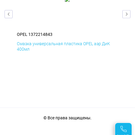
OPEL 1372214843
OPE
Смазка универсальная пластика OPEL аэр ДиК
Сма
400мл
40
© Все права защищены.