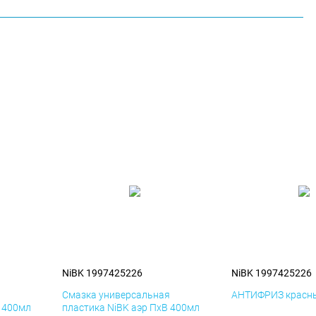
NiBK 1997425226
NiBK 1997425226
я
Смазка универсальная
АНТИФРИЗ красны
К 400мл
пластика NiBK аэр ПхВ 400мл