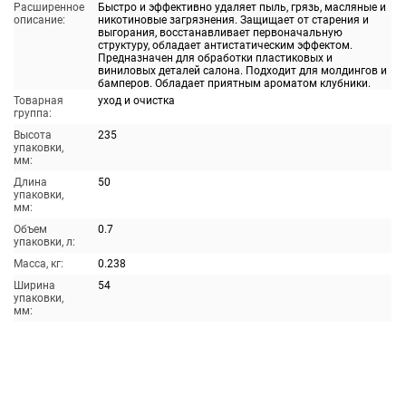
Расширенное
Быстро и эффективно удаляет пыль, грязь, масляные и
описание:
никотиновые загрязнения. Защищает от старения и
выгорания, восстанавливает первоначальную
структуру, обладает антистатическим эффектом.
Предназначен для обработки пластиковых и
виниловых деталей салона. Подходит для молдингов и
бамперов. Обладает приятным ароматом клубники.
Товарная
уход и очистка
группа:
Высота
235
упаковки,
мм:
Длина
50
упаковки,
мм:
Объем
0.7
упаковки, л:
Масса, кг:
0.238
Ширина
54
упаковки,
мм: