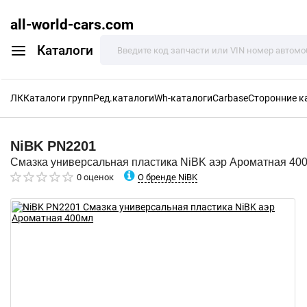
all-world-cars.com
Каталоги
ЛК
Каталоги групп
Ред.каталоги
Wh-каталоги
Carbase
Сторонние к
NiBK
PN2201
Смазка универсальная пластика NiBK аэр Ароматная 40
О бренде NiBK
0 оценок