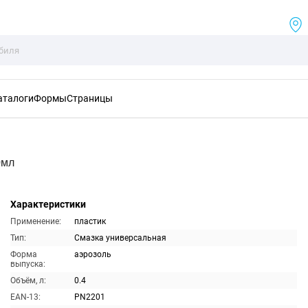
аталоги
Формы
Страницы
0мл
Характеристики
Применение:
пластик
Тип:
Смазка универсальная
Форма
аэрозоль
выпуска:
Объём, л:
0.4
EAN-13:
PN2201