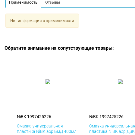
Применимость
Отзывы
Нет информации о применимости
Обратите внимание на сопутствующие товары:
NiBK 1997425226
NiBK 1997425226
Смазка универсальная
Смазка универсальна
пластика NiBK аэр БмД 400мл
пластика NiBK аэр Ди