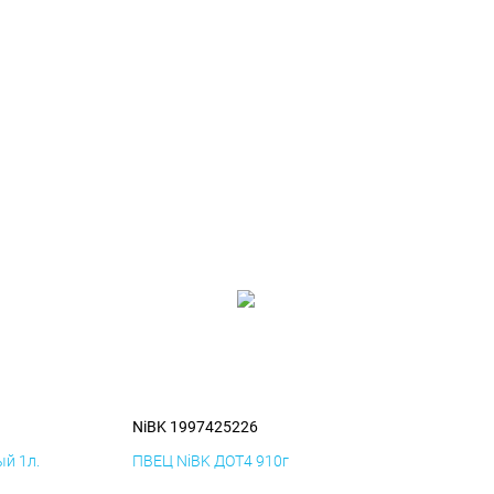
NiBK 1997425226
й 1л.
ПВЕЦ NiBK ДОТ4 910г