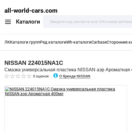
all-world-cars.com
Каталоги
ЛК
Каталоги групп
Ред.каталоги
Wh-каталоги
Carbase
Сторонние к
NISSAN
224015NA1C
Смазка универсальная пластика NISSAN аэр Ароматная
О бренде NISSAN
0 оценок