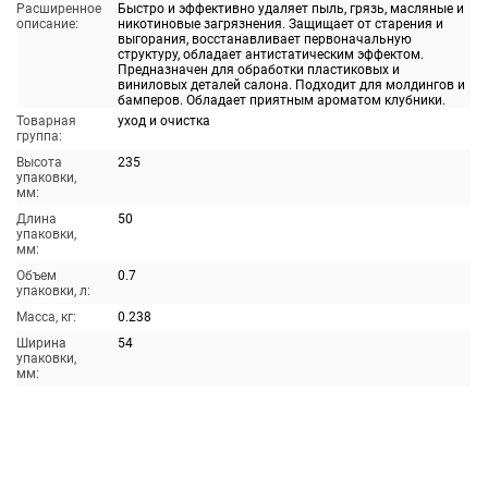
Расширенное
Быстро и эффективно удаляет пыль, грязь, масляные и
описание:
никотиновые загрязнения. Защищает от старения и
выгорания, восстанавливает первоначальную
структуру, обладает антистатическим эффектом.
Предназначен для обработки пластиковых и
виниловых деталей салона. Подходит для молдингов и
бамперов. Обладает приятным ароматом клубники.
Товарная
уход и очистка
группа:
Высота
235
упаковки,
мм:
Длина
50
упаковки,
мм:
Объем
0.7
упаковки, л:
Масса, кг:
0.238
Ширина
54
упаковки,
мм: