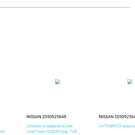
NISSAN 2050925648
NISSAN 20509256
я
Смазка универсальная
АНТИФРИЗ красны
ДиК
пластика NISSAN аэр ПхВ