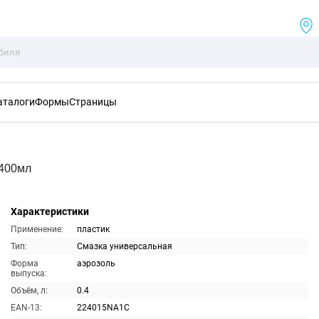
аталоги
Формы
Страницы
 400мл
Характеристики
Применение:
пластик
Тип:
Смазка универсальная
Форма
аэрозоль
выпуска:
Объём, л:
0.4
EAN-13:
224015NA1C