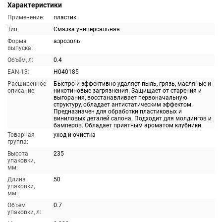
Характеристики
Применение:
пластик
Тип:
Смазка универсальная
Форма
аэрозоль
выпуска:
Объём, л:
0.4
EAN-13:
H040185
Расширенное
Быстро и эффективно удаляет пыль, грязь, масляные и
описание:
никотиновые загрязнения. Защищает от старения и
выгорания, восстанавливает первоначальную
структуру, обладает антистатическим эффектом.
Предназначен для обработки пластиковых и
виниловых деталей салона. Подходит для молдингов и
бамперов. Обладает приятным ароматом клубники.
Товарная
уход и очистка
группа:
Высота
235
упаковки,
мм:
Длина
50
упаковки,
мм:
Объем
0.7
упаковки, л: