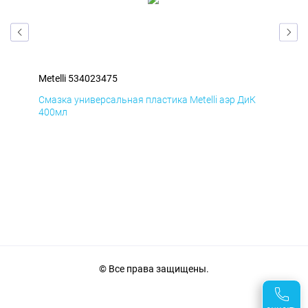
Metelli 534023475
Met
Д
Смазка универсальная пластика Metelli аэр ДиК
Сма
400мл
40
© Все права защищены.