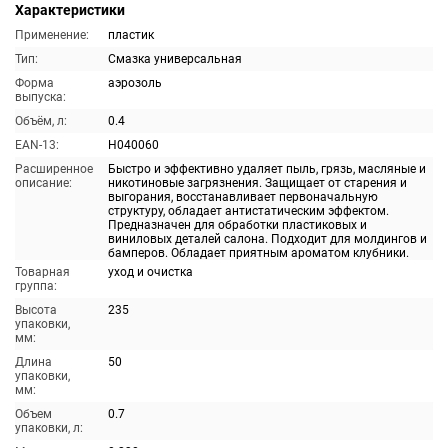
Характеристики
Применение:
пластик
Тип:
Смазка универсальная
Форма
аэрозоль
выпуска:
Объём, л:
0.4
EAN-13:
H040060
Расширенное
Быстро и эффективно удаляет пыль, грязь, масляные и
описание:
никотиновые загрязнения. Защищает от старения и
выгорания, восстанавливает первоначальную
структуру, обладает антистатическим эффектом.
Предназначен для обработки пластиковых и
виниловых деталей салона. Подходит для молдингов и
бамперов. Обладает приятным ароматом клубники.
Товарная
уход и очистка
группа:
Высота
235
упаковки,
мм:
Длина
50
упаковки,
мм:
Объем
0.7
упаковки, л: