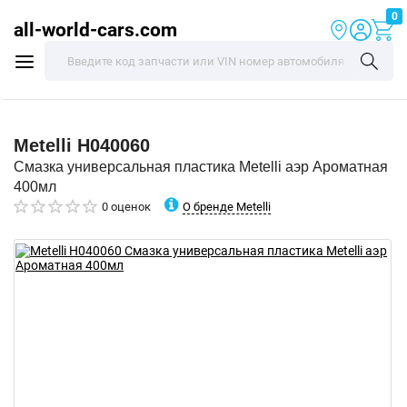
0
all-world-cars.com
Metelli
H040060
Смазка универсальная пластика Metelli аэр Ароматная
400мл
О бренде Metelli
0 оценок