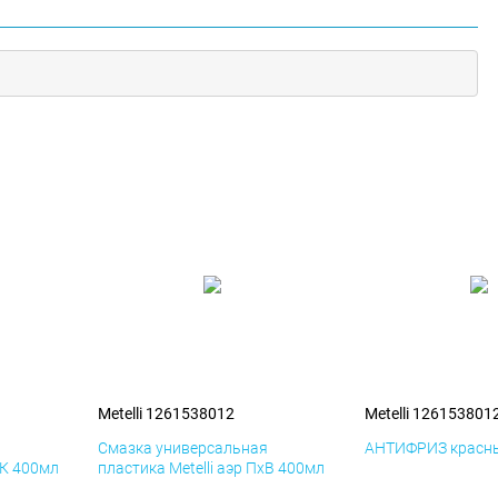
Metelli 1261538012
Metelli 126153801
я
Смазка универсальная
АНТИФРИЗ красны
иК 400мл
пластика Metelli аэр ПхВ 400мл