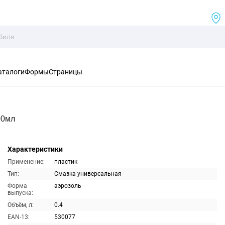
аталоги
Формы
Страницы
00мл
Характеристики
Применение:
пластик
Тип:
Смазка универсальная
Форма
аэрозоль
выпуска:
Объём, л:
0.4
EAN-13:
530077