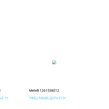
2
Metelli 1261538012
й 1л.
ПВЕЦ Metelli ДОТ4 910г