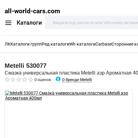
all-world-cars.com
Каталоги
ЛК
Каталоги групп
Ред.каталоги
Wh-каталоги
Carbase
Сторонние к
Metelli
530077
Смазка универсальная пластика Metelli аэр Ароматная 4
О бренде Metelli
0 оценок