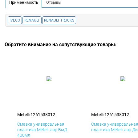
Применимость
Отзывы
IVECO
RENAULT
RENAULT TRUCKS
Обратите внимание на сопутствующие товары:
Metelli 1261538012
Metelli 1261538012
Смазка универсальная
Смазка универсальна
пластика Metelli аэр БмД
пластика Metelli аэр Д
400мл