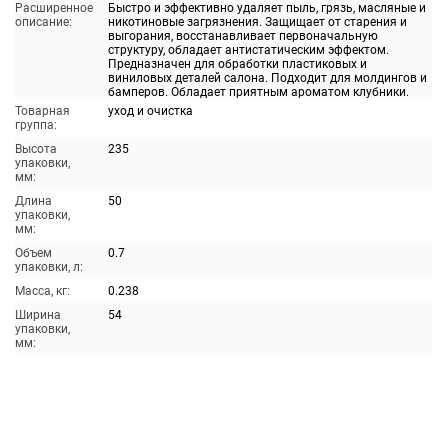
Расширенное
Быстро и эффективно удаляет пыль, грязь, масляные и
описание:
никотиновые загрязнения. Защищает от старения и
выгорания, восстанавливает первоначальную
структуру, обладает антистатическим эффектом.
Предназначен для обработки пластиковых и
виниловых деталей салона. Подходит для молдингов и
бамперов. Обладает приятным ароматом клубники.
Товарная
уход и очистка
группа:
Высота
235
упаковки,
мм:
Длина
50
упаковки,
мм:
Объем
0.7
упаковки, л:
Масса, кг:
0.238
Ширина
54
упаковки,
мм: