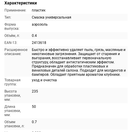
Характеристики
Применение:
пластик
Тип:
Смазка универсальная
Форма
аэрозоль
выпуска:
Объём, л:
0.4
EAN-13:
2413618
Расширенное
Быстро и эффективно удаляет пыль, грязь, масляные и
описание:
никотиновые загрязнения. Защищает от старения и
выгорания, восстанавливает первоначальную
структуру, обладает антистатическим эффектом.
Предназначен для обработки пластиковых и
виниловых деталей салона. Подходит для молдингов и
бамперов. Обладает приятным ароматом клубники.
Товарная
уход и очистка
группа:
Высота
235
упаковки,
мм:
Длина
50
упаковки,
мм:
Объем
0.7
упаковки, л: