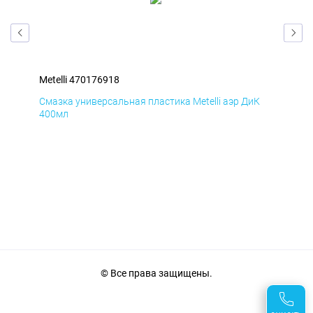
Metelli 470176918
Met
Д
Смазка универсальная пластика Metelli аэр ДиК
Сма
400мл
40
© Все права защищены.