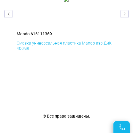
Mando 616111369
Man
мД
Смазка универсальная пластика Mando аэр ДиК
Сма
400мл
40
© Все права защищены.