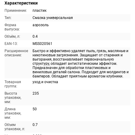
Характеристики
Применение:
пластик
Тип:
Смазка универсальная
Форма
аэрозоль
выпуска:
Объём, л:
0.4
EAN-13:
MSS020561
Расширенное
Быстро и эффективно удаляет пыль, грязь, масляные и
описание:
никотиновые загрязнения. Защищает от старения и
выгорания, восстанавливает первоначальную
структуру, обладает антистатическим эффектом.
Предназначен для обработки пластиковых и
виниловых деталей салона. Подходит для молдингов и
бамперов. Обладает приятным ароматом клубники.
Товарная
уход и очистка
группа:
Высота
235
упаковки,
мм:
Длина
50
упаковки,
мм:
Объем
0.7
упаковки, л: