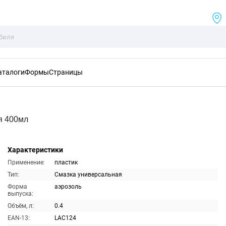
аталоги
Формы
Страницы
я 400мл
Характеристики
Применение:
пластик
Тип:
Смазка универсальная
Форма
аэрозоль
выпуска:
Объём, л:
0.4
EAN-13:
LAC124