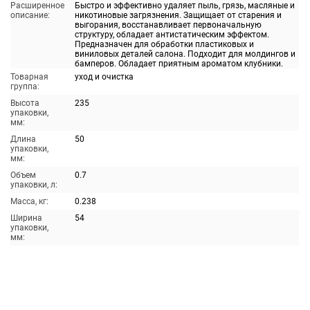
Расширенное
Быстро и эффективно удаляет пыль, грязь, масляные и
описание:
никотиновые загрязнения. Защищает от старения и
выгорания, восстанавливает первоначальную
структуру, обладает антистатическим эффектом.
Предназначен для обработки пластиковых и
виниловых деталей салона. Подходит для молдингов и
бамперов. Обладает приятным ароматом клубники.
Товарная
уход и очистка
группа:
Высота
235
упаковки,
мм:
Длина
50
упаковки,
мм:
Объем
0.7
упаковки, л:
Масса, кг:
0.238
Ширина
54
упаковки,
мм: