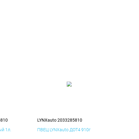
5810
LYNXauto 2033285810
й 1л.
ПВЕЦ LYNXauto ДОТ4 910г