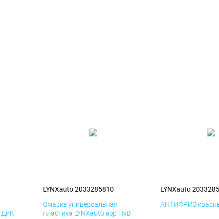
LYNXauto 2033285810
LYNXauto 203328
я
Смазка универсальная
АНТИФРИЗ красны
р ДиК
пластика LYNXauto аэр ПхВ