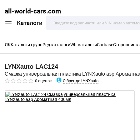
all-world-cars.com
Каталоги
ЛК
Каталоги групп
Ред.каталоги
Wh-каталоги
Carbase
Сторонние к
LYNXauto
LAC124
Смазка универсальная пластика LYNXauto аэр Ароматна
О бренде LYNXauto
0 оценок