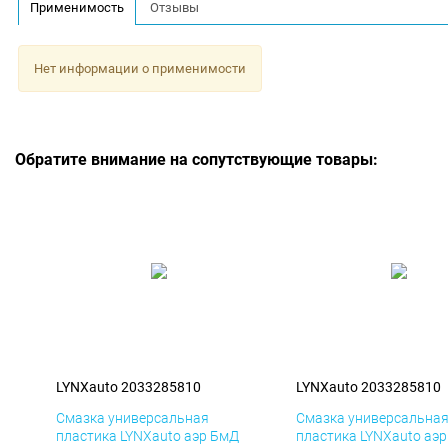
Применимость
Отзывы
Нет информации о применимости
Обратите внимание на сопутствующие товары:
LYNXauto 2033285810
LYNXauto 2033285810
Смазка универсальная
Смазка универсальна
пластика LYNXauto аэр БмД
пластика LYNXauto аэ