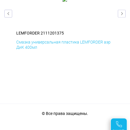
LEMFORDER 2111201375
LE
эр
Смазка универсальная пластика LEMFORDER аэр
Сма
ДиК 400мл
ПхВ
© Все права защищены.