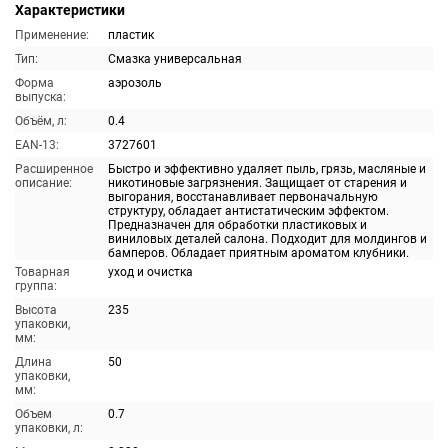
Характеристики
Применение:
пластик
Тип:
Смазка универсальная
Форма
аэрозоль
выпуска:
Объём, л:
0.4
EAN-13:
3727601
Расширенное
Быстро и эффективно удаляет пыль, грязь, масляные и
описание:
никотиновые загрязнения. Защищает от старения и
выгорания, восстанавливает первоначальную
структуру, обладает антистатическим эффектом.
Предназначен для обработки пластиковых и
виниловых деталей салона. Подходит для молдингов и
бамперов. Обладает приятным ароматом клубники.
Товарная
уход и очистка
группа:
Высота
235
упаковки,
мм:
Длина
50
упаковки,
мм:
Объем
0.7
упаковки, л: