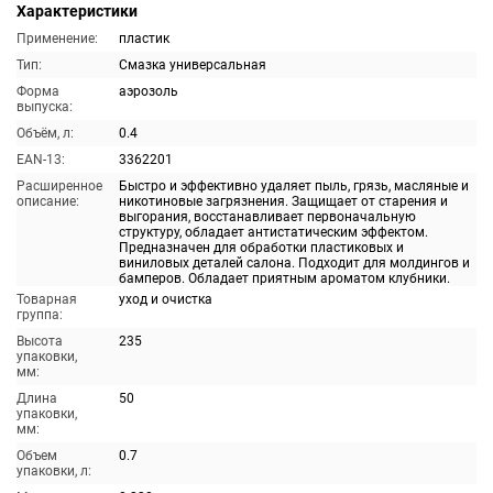
Характеристики
Применение:
пластик
Тип:
Смазка универсальная
Форма
аэрозоль
выпуска:
Объём, л:
0.4
EAN-13:
3362201
Расширенное
Быстро и эффективно удаляет пыль, грязь, масляные и
описание:
никотиновые загрязнения. Защищает от старения и
выгорания, восстанавливает первоначальную
структуру, обладает антистатическим эффектом.
Предназначен для обработки пластиковых и
виниловых деталей салона. Подходит для молдингов и
бамперов. Обладает приятным ароматом клубники.
Товарная
уход и очистка
группа:
Высота
235
упаковки,
мм:
Длина
50
упаковки,
мм:
Объем
0.7
упаковки, л: