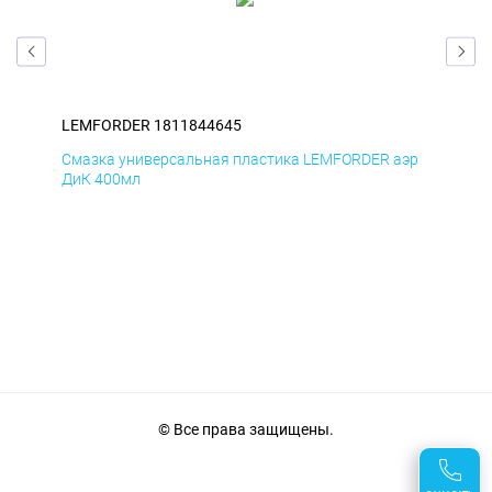
LEMFORDER 1811844645
LE
эр
Смазка универсальная пластика LEMFORDER аэр
Сма
ДиК 400мл
ПхВ
© Все права защищены.