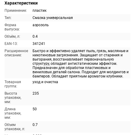
Характеристики
Применение:
пластик
Тип:
Смазка универсальная
Форма
аэрозоль
выпуска:
Объём, л:
0.4
EAN-13:
341241
Расширенное
Быстро и эффективно удаляет пыль, грязь, масляные и
описание:
никотиновые загрязнения. Защищает от старения и
выгорания, восстанавливает первоначальную
структуру, обладает антистатическим эффектом.
Предназначен для обработки пластиковых и
виниловых деталей салона. Подходит для молдингов и
бамперов. Обладает приятным ароматом клубники.
Товарная
уход и очистка
группа:
Высота
235
упаковки,
мм:
Длина
50
упаковки,
мм:
Объем
0.7
упаковки, л: