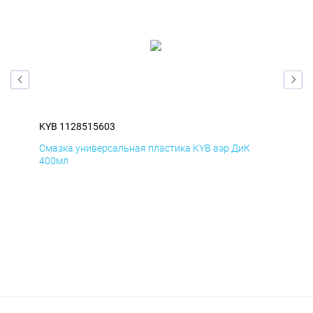
KYB 1128515603
KYB
Смазка универсальная пластика KYB аэр ДиК
Сма
400мл
40