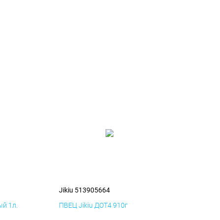
Jikiu 513905664
й 1л.
ПВЕЦ Jikiu ДОТ4 910г