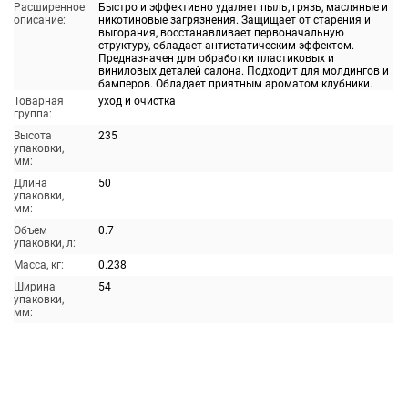
Расширенное
Быстро и эффективно удаляет пыль, грязь, масляные и
описание:
никотиновые загрязнения. Защищает от старения и
выгорания, восстанавливает первоначальную
структуру, обладает антистатическим эффектом.
Предназначен для обработки пластиковых и
виниловых деталей салона. Подходит для молдингов и
бамперов. Обладает приятным ароматом клубники.
Товарная
уход и очистка
группа:
Высота
235
упаковки,
мм:
Длина
50
упаковки,
мм:
Объем
0.7
упаковки, л:
Масса, кг:
0.238
Ширина
54
упаковки,
мм: