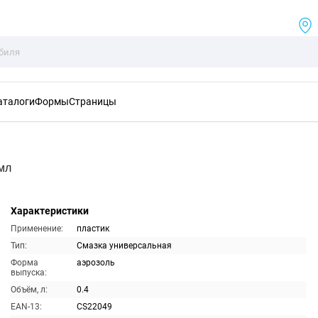
аталоги
Формы
Страницы
мл
Характеристики
Применение:
пластик
Тип:
Смазка универсальная
Форма
аэрозоль
выпуска:
Объём, л:
0.4
EAN-13:
CS22049