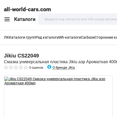
all-world-cars.com
Каталоги
ЛК
Каталоги групп
Ред.каталоги
Wh-каталоги
Carbase
Сторонние к
Jikiu
CS22049
Смазка универсальная пластика Jikiu аэр Ароматная 400
О бренде Jikiu
0 оценок