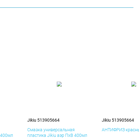
Jikiu 513905664
Jikiu 513905664
я
Смазка универсальная
АНТИФРИЗ красны
К 400мл
пластика Jikiu аэр ПхВ 400мл