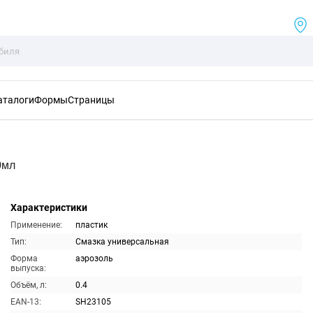
аталоги
Формы
Страницы
0мл
Характеристики
Применение:
пластик
Тип:
Смазка универсальная
Форма
аэрозоль
выпуска:
Объём, л:
0.4
EAN-13:
SH23105