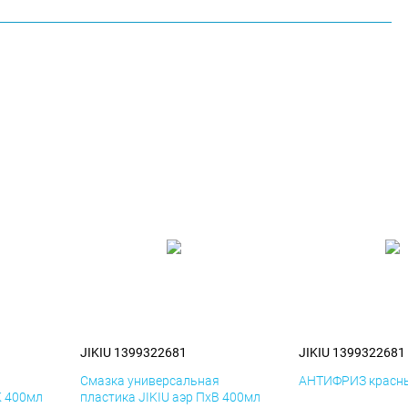
JIKIU 1399322681
JIKIU 1399322681
я
Смазка универсальная
АНТИФРИЗ красны
К 400мл
пластика JIKIU аэр ПхВ 400мл