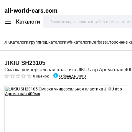
all-world-cars.com
Каталоги
ЛК
Каталоги групп
Ред.каталоги
Wh-каталоги
Carbase
Сторонние к
JIKIU
SH23105
Смазка универсальная пластика JIKIU аэр Ароматная 40
О бренде JIKIU
0 оценок