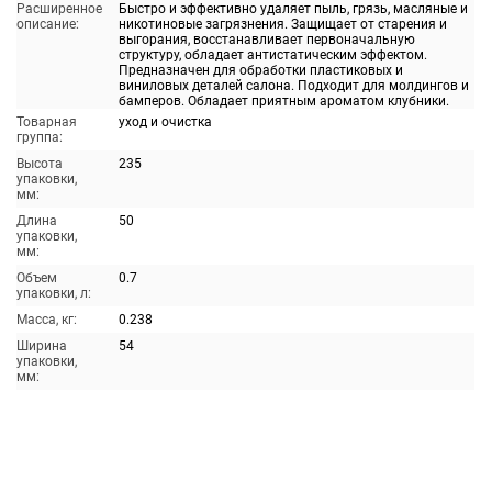
Расширенное
Быстро и эффективно удаляет пыль, грязь, масляные и
описание:
никотиновые загрязнения. Защищает от старения и
выгорания, восстанавливает первоначальную
структуру, обладает антистатическим эффектом.
Предназначен для обработки пластиковых и
виниловых деталей салона. Подходит для молдингов и
бамперов. Обладает приятным ароматом клубники.
Товарная
уход и очистка
группа:
Высота
235
упаковки,
мм:
Длина
50
упаковки,
мм:
Объем
0.7
упаковки, л:
Масса, кг:
0.238
Ширина
54
упаковки,
мм: