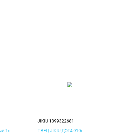
JIKIU 1399322681
й 1л.
ПВЕЦ JIKIU ДОТ4 910г