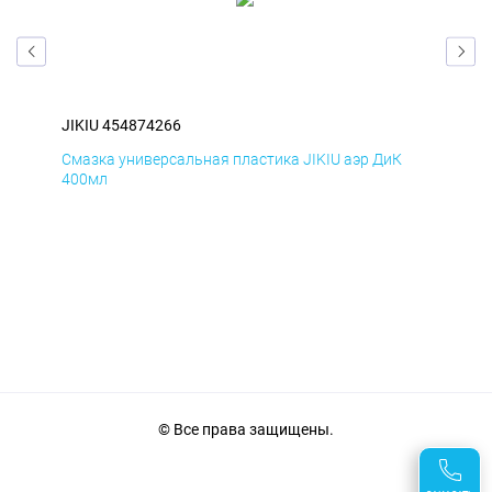
JIKIU 454874266
JIK
Смазка универсальная пластика JIKIU аэр ДиК
Сма
400мл
40
© Все права защищены.