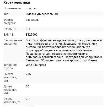
Характеристики
Применение:
пластик
Тип:
Смазка универсальная
Форма
аэрозоль
выпуска:
Объём, л:
0.4
EAN-13:
BS25000
Расширенное
Быстро и эффективно удаляет пыль, грязь, масляные и
описание:
никотиновые загрязнения. Защищает от старения и
выгорания, восстанавливает первоначальную
структуру, обладает антистатическим эффектом.
Предназначен для обработки пластиковых и
виниловых деталей салона. Подходит для молдингов и
бамперов. Обладает приятным ароматом клубники.
Товарная
уход и очистка
группа:
Высота
235
упаковки,
мм:
Длина
50
упаковки,
мм:
Объем
0.7
упаковки, л: