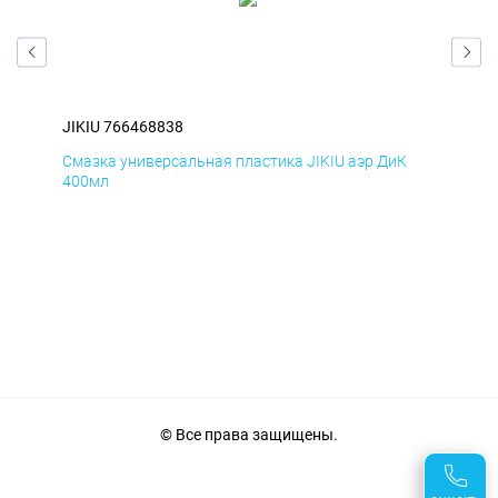
JIKIU 766468838
JIK
Смазка универсальная пластика JIKIU аэр ДиК
Сма
400мл
40
© Все права защищены.