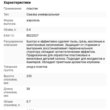
Характеристики
Применение:
пластик
Тип:
Смазка универсальная
Форма
аэрозоль
выпуска:
Объём, л:
0.4
EAN-13:
BS22027
Расширенное
Быстро и эффективно удаляет пыль, грязь, масляные и
описание:
никотиновые загрязнения. Защищает от старения и
выгорания, восстанавливает первоначальную
структуру, обладает антистатическим эффектом.
Предназначен для обработки пластиковых и
виниловых деталей салона. Подходит для молдингов и
бамперов. Обладает приятным ароматом клубники.
Товарная
уход и очистка
группа:
Высота
235
упаковки,
мм:
Длина
50
упаковки,
мм:
Объем
0.7
упаковки, л: