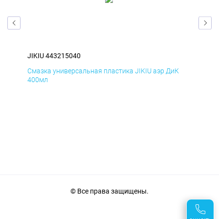
JIKIU 443215040
JIK
Смазка универсальная пластика JIKIU аэр ДиК
Сма
400мл
40
© Все права защищены.