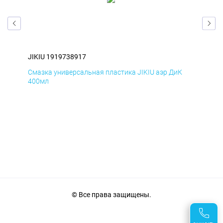
JIKIU 1919738917
JIK
Смазка универсальная пластика JIKIU аэр ДиК
Сма
400мл
40
© Все права защищены.