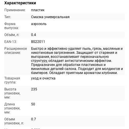
Характеристики
Применение:
пластик
Тип:
Смазка универсальная
Форма
аэрозоль
выпуска:
Объём, л:
0.4
EAN-13:
BS22011
Расширенное
Быстро и эффективно удаляет пыль, грязь, масляные и
описание:
никотиновые загрязнения. Защищает от старения и
выгорания, восстанавливает первоначальную
структуру, обладает антистатическим эффектом.
Предназначен для обработки пластиковых и
виниловых деталей салона. Подходит для молдингов и
бамперов. Обладает приятным ароматом клубники.
Товарная
уход и очистка
группа:
Высота
235
упаковки,
мм:
Длина
50
упаковки,
мм:
Объем
0.7
упаковки, л: