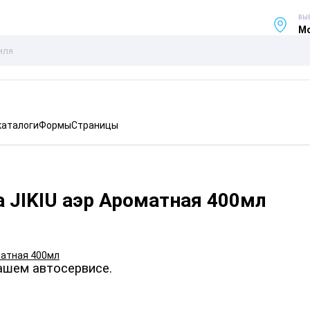
ВЫ
Мо
каталоги
Формы
Страницы
 JIKIU аэр Ароматная 400мл
ашем автосервисе.