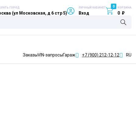
0
БРАТЬ ГОРОД
ЛИЧНЫЙ КАБИНЕТ
КОРЗИНА
сква (ул Московская, д 6 стр 5)
Вход
0
₽
Заказы
VIN-запросы
Гараж
+7 (900)
212-12-12
RU