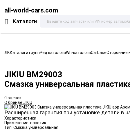
all-world-cars.com
Каталоги
ЛК
Каталоги групп
Ред.каталоги
Wh-каталоги
Carbase
Сторонние 
JIKIU
BM29003
Смазка универсальная пластика
0 оценок
О бренде JIKIU
Расширенная гарантия при установке детали в н
Характеристики
Применение:
пластик
Тип:
Смазка универсальная