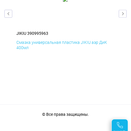
JIKIU 390995963
JIK
Смазка универсальная пластика JIKIU аэр ДиК
Сма
400мл
40
© Все права защищены.