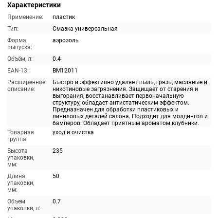
Характеристики
Применение:
пластик
Тип:
Смазка универсальная
Форма
аэрозоль
выпуска:
Объём, л:
0.4
EAN-13:
BM12011
Расширенное
Быстро и эффективно удаляет пыль, грязь, масляные и
описание:
никотиновые загрязнения. Защищает от старения и
выгорания, восстанавливает первоначальную
структуру, обладает антистатическим эффектом.
Предназначен для обработки пластиковых и
виниловых деталей салона. Подходит для молдингов и
бамперов. Обладает приятным ароматом клубники.
Товарная
уход и очистка
группа:
Высота
235
упаковки,
мм:
Длина
50
упаковки,
мм:
Объем
0.7
упаковки, л: