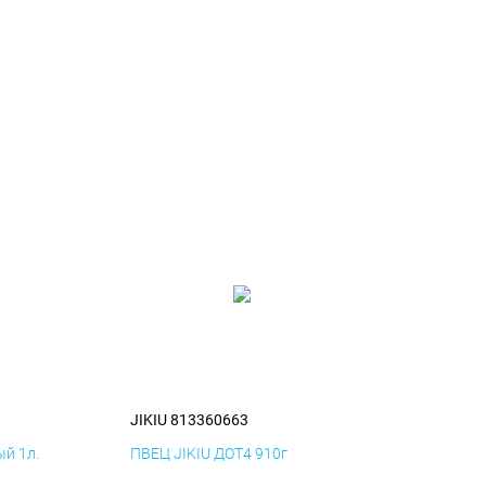
JIKIU 813360663
й 1л.
ПВЕЦ JIKIU ДОТ4 910г