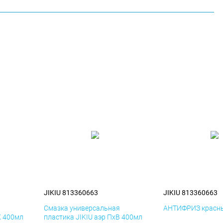
JIKIU 813360663
JIKIU 813360663
я
Смазка универсальная
АНТИФРИЗ красны
К 400мл
пластика JIKIU аэр ПхВ 400мл