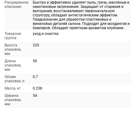
Расширенное
Быстро и эффективно удаляет пыль, грязь, масляные и
описание:
никотиновые загрязнения. Защищает от старения и
выгорания, восстанавливает первоначальную
структуру, обладает антистатическим эффектом.
Предназначен для обработки пластиковых и
виниловых деталей салона. Подходит для молдингов и
бамперов. Обладает приятным ароматом клубники.
Товарная
уход и очистка
группа:
Высота
235
упаковки,
мм:
Длина
50
упаковки,
мм:
Объем
0.7
упаковки, л:
Масса, кг:
0.238
Ширина
54
упаковки,
мм: