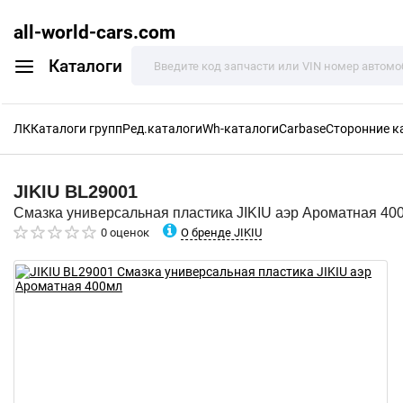
all-world-cars.com
Каталоги
ЛК
Каталоги групп
Ред.каталоги
Wh-каталоги
Carbase
Сторонние к
JIKIU
BL29001
Смазка универсальная пластика JIKIU аэр Ароматная 40
О бренде JIKIU
0 оценок