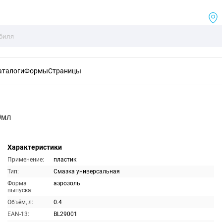
аталоги
Формы
Страницы
0мл
Характеристики
Применение:
пластик
Тип:
Смазка универсальная
Форма
аэрозоль
выпуска:
Объём, л:
0.4
EAN-13:
BL29001