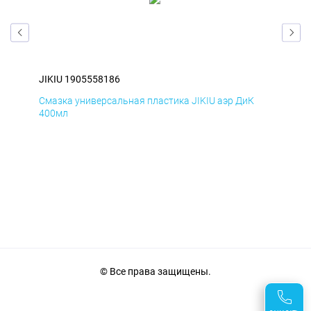
JIKIU 1905558186
JIK
Смазка универсальная пластика JIKIU аэр ДиК
Сма
400мл
40
© Все права защищены.