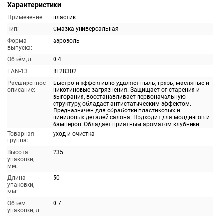
Характеристики
Применение:
пластик
Тип:
Смазка универсальная
Форма
аэрозоль
выпуска:
Объём, л:
0.4
EAN-13:
BL28302
Расширенное
Быстро и эффективно удаляет пыль, грязь, масляные и
описание:
никотиновые загрязнения. Защищает от старения и
выгорания, восстанавливает первоначальную
структуру, обладает антистатическим эффектом.
Предназначен для обработки пластиковых и
виниловых деталей салона. Подходит для молдингов и
бамперов. Обладает приятным ароматом клубники.
Товарная
уход и очистка
группа:
Высота
235
упаковки,
мм:
Длина
50
упаковки,
мм:
Объем
0.7
упаковки, л: