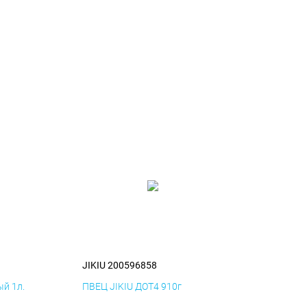
JIKIU 200596858
й 1л.
ПВЕЦ JIKIU ДОТ4 910г