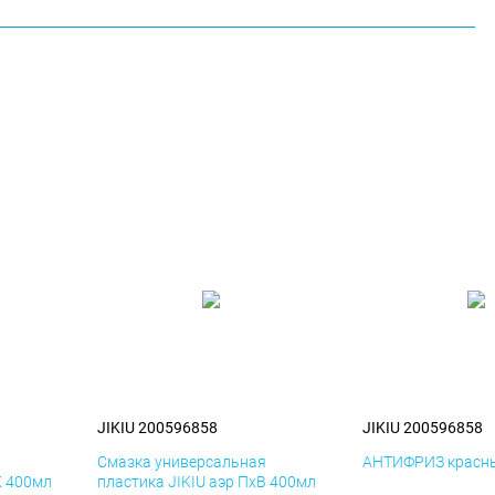
JIKIU 200596858
JIKIU 200596858
я
Смазка универсальная
АНТИФРИЗ красны
К 400мл
пластика JIKIU аэр ПхВ 400мл