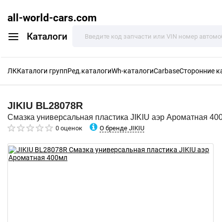
all-world-cars.com
Каталоги
ЛК
Каталоги групп
Ред.каталоги
Wh-каталоги
Carbase
Сторонние к
JIKIU
BL28078R
Смазка универсальная пластика JIKIU аэр Ароматная 40
О бренде JIKIU
0 оценок