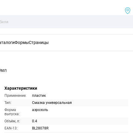
аталоги
Формы
Страницы
0мл
Характеристики
Применение:
пластик
Тип:
Смазка универсальная
Форма
аэрозоль
выпуска:
Объём, л:
0.4
EAN-13:
BL28078R