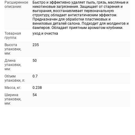
Расширенное
Быстро и эффективно удаляет пыль, грязь, масляные и
описание:
никотиновые загрязнения. Защищает от старения и
выгорания, восстанавливает первоначальную
структуру, обладает антистатическим эффектом.
Предназначен для обработки пластиковых и
виниловых деталей салона. Подходит для молдингов и
бамперов. Обладает приятным ароматом клубники.
Товарная
уход и очистка
группа:
Высота
235
упаковки,
мм:
Длина
50
упаковки,
мм:
Объем
0.7
упаковки, л:
Масса, кг:
0.238
Ширина
54
упаковки,
мм: