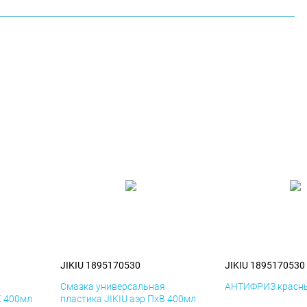
JIKIU 1895170530
JIKIU 1895170530
я
Смазка универсальная
АНТИФРИЗ красны
К 400мл
пластика JIKIU аэр ПхВ 400мл