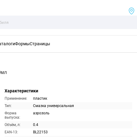
аталоги
Формы
Страницы
0мл
Характеристики
Применение:
пластик
Тип:
Смазка универсальная
Форма
аэрозоль
выпуска:
Объём, л:
0.4
EAN-13:
BL22153