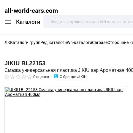
all-world-cars.com
Каталоги
ЛК
Каталоги групп
Ред.каталоги
Wh-каталоги
Carbase
Сторонние к
JIKIU
BL22153
Смазка универсальная пластика JIKIU аэр Ароматная 40
О бренде JIKIU
0 оценок