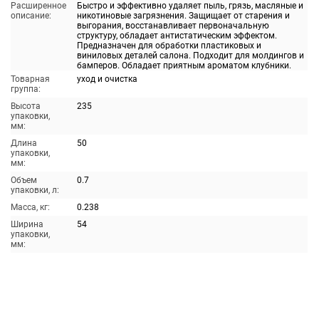
Расширенное
Быстро и эффективно удаляет пыль, грязь, масляные и
описание:
никотиновые загрязнения. Защищает от старения и
выгорания, восстанавливает первоначальную
структуру, обладает антистатическим эффектом.
Предназначен для обработки пластиковых и
виниловых деталей салона. Подходит для молдингов и
бамперов. Обладает приятным ароматом клубники.
Товарная
уход и очистка
группа:
Высота
235
упаковки,
мм:
Длина
50
упаковки,
мм:
Объем
0.7
упаковки, л:
Масса, кг:
0.238
Ширина
54
упаковки,
мм: