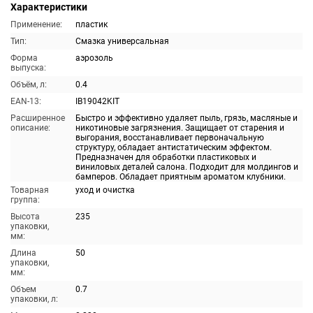
Характеристики
Применение:
пластик
Тип:
Смазка универсальная
Форма
аэрозоль
выпуска:
Объём, л:
0.4
EAN-13:
IB19042KIT
Расширенное
Быстро и эффективно удаляет пыль, грязь, масляные и
описание:
никотиновые загрязнения. Защищает от старения и
выгорания, восстанавливает первоначальную
структуру, обладает антистатическим эффектом.
Предназначен для обработки пластиковых и
виниловых деталей салона. Подходит для молдингов и
бамперов. Обладает приятным ароматом клубники.
Товарная
уход и очистка
группа:
Высота
235
упаковки,
мм:
Длина
50
упаковки,
мм:
Объем
0.7
упаковки, л: