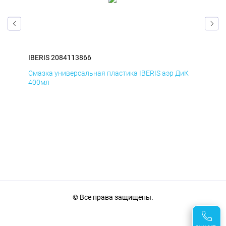
IBERIS 2084113866
IBE
мД
Смазка универсальная пластика IBERIS аэр ДиК
Сма
400мл
40
© Все права защищены.