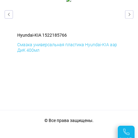
Hyundai-KIA 1522185766
Hyu
эр
Смазка универсальная пластика Hyundai-KIA аэр
Сма
ДиК 400мл
ПхВ
© Все права защищены.