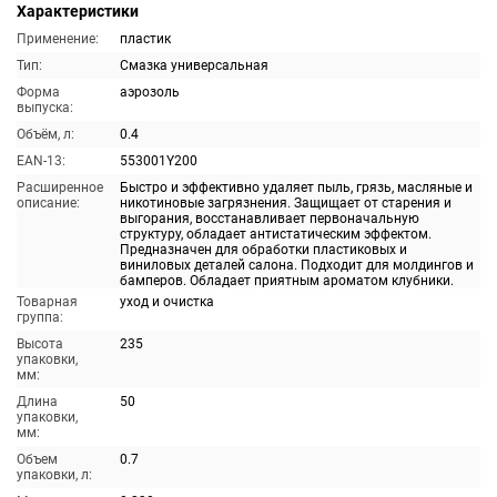
Характеристики
Применение:
пластик
Тип:
Смазка универсальная
Форма
аэрозоль
выпуска:
Объём, л:
0.4
EAN-13:
553001Y200
Расширенное
Быстро и эффективно удаляет пыль, грязь, масляные и
описание:
никотиновые загрязнения. Защищает от старения и
выгорания, восстанавливает первоначальную
структуру, обладает антистатическим эффектом.
Предназначен для обработки пластиковых и
виниловых деталей салона. Подходит для молдингов и
бамперов. Обладает приятным ароматом клубники.
Товарная
уход и очистка
группа:
Высота
235
упаковки,
мм:
Длина
50
упаковки,
мм:
Объем
0.7
упаковки, л: