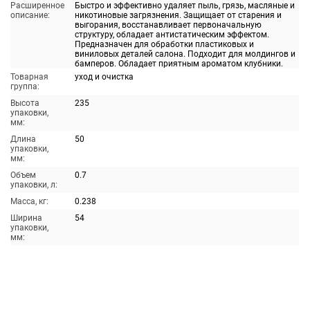
Расширенное
Быстро и эффективно удаляет пыль, грязь, масляные и
описание:
никотиновые загрязнения. Защищает от старения и
выгорания, восстанавливает первоначальную
структуру, обладает антистатическим эффектом.
Предназначен для обработки пластиковых и
виниловых деталей салона. Подходит для молдингов и
бамперов. Обладает приятным ароматом клубники.
Товарная
уход и очистка
группа:
Высота
235
упаковки,
мм:
Длина
50
упаковки,
мм:
Объем
0.7
упаковки, л:
Масса, кг:
0.238
Ширина
54
упаковки,
мм: