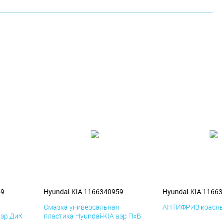
59
Hyundai-KIA 1166340959
Hyundai-KIA 1166
я
Смазка универсальная
АНТИФРИЗ красны
аэр ДиК
пластика Hyundai-KIA аэр ПхВ