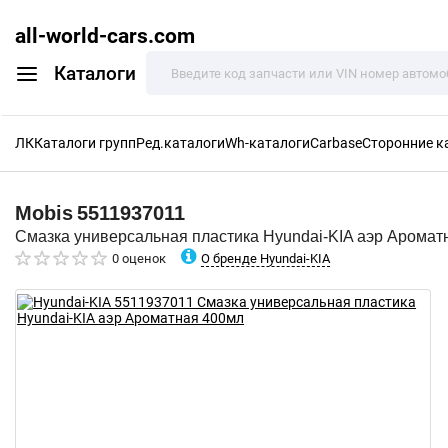
all-world-cars.com
Каталоги
ЛК
Каталоги групп
Ред.каталоги
Wh-каталоги
Carbase
Сторонние к
Mobis
5511937011
Смазка универсальная пластика Hyundai-KIA аэр Аромат
О бренде Hyundai-KIA
0 оценок