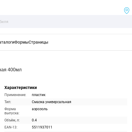
аталоги
Формы
Страницы
ная 400мл
Характеристики
Применение:
пластик
Тип:
Смазка универсальная
Форма
аэрозоль
выпуска:
Объём, л:
0.4
EAN-13:
5511937011