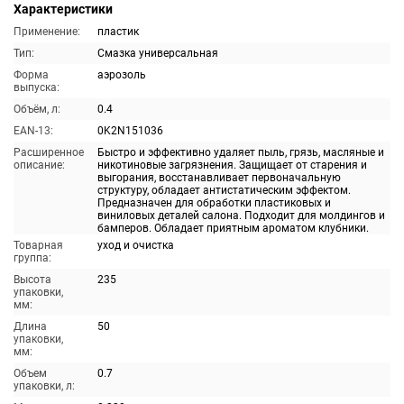
Характеристики
Применение:
пластик
Тип:
Смазка универсальная
Форма
аэрозоль
выпуска:
Объём, л:
0.4
EAN-13:
0K2N151036
Расширенное
Быстро и эффективно удаляет пыль, грязь, масляные и
описание:
никотиновые загрязнения. Защищает от старения и
выгорания, восстанавливает первоначальную
структуру, обладает антистатическим эффектом.
Предназначен для обработки пластиковых и
виниловых деталей салона. Подходит для молдингов и
бамперов. Обладает приятным ароматом клубники.
Товарная
уход и очистка
группа:
Высота
235
упаковки,
мм:
Длина
50
упаковки,
мм:
Объем
0.7
упаковки, л: