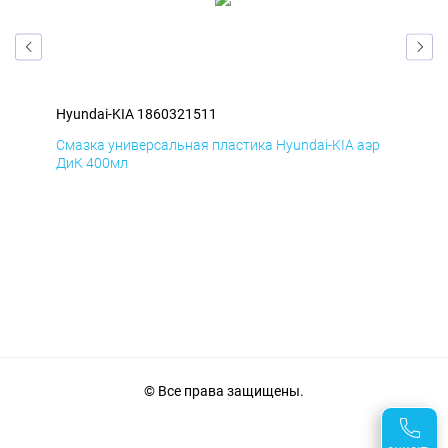
Hyundai-KIA 1860321511
Hyu
эр
Смазка универсальная пластика Hyundai-KIA аэр
Сма
ДиК 400мл
ПхВ
© Все права защищены.