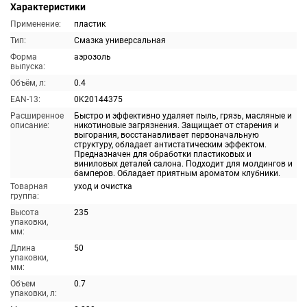
Характеристики
Применение:
пластик
Тип:
Смазка универсальная
Форма
аэрозоль
выпуска:
Объём, л:
0.4
EAN-13:
0K20144375
Расширенное
Быстро и эффективно удаляет пыль, грязь, масляные и
описание:
никотиновые загрязнения. Защищает от старения и
выгорания, восстанавливает первоначальную
структуру, обладает антистатическим эффектом.
Предназначен для обработки пластиковых и
виниловых деталей салона. Подходит для молдингов и
бамперов. Обладает приятным ароматом клубники.
Товарная
уход и очистка
группа:
Высота
235
упаковки,
мм:
Длина
50
упаковки,
мм:
Объем
0.7
упаковки, л: