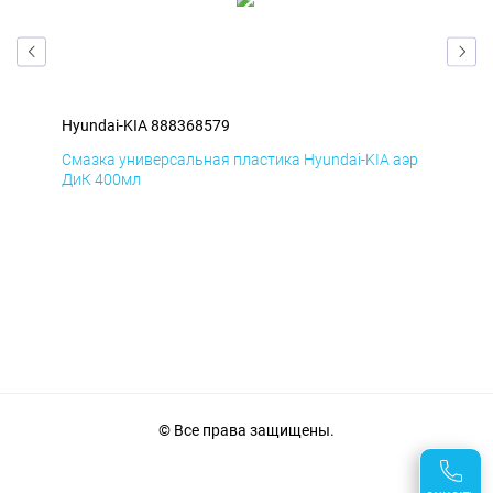
Hyundai-KIA 888368579
Hyu
эр
Смазка универсальная пластика Hyundai-KIA аэр
Сма
ДиК 400мл
ПхВ
© Все права защищены.