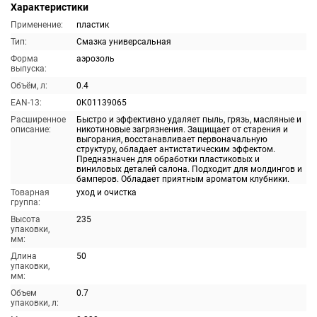
Характеристики
Применение:
пластик
Тип:
Смазка универсальная
Форма
аэрозоль
выпуска:
Объём, л:
0.4
EAN-13:
0K01139065
Расширенное
Быстро и эффективно удаляет пыль, грязь, масляные и
описание:
никотиновые загрязнения. Защищает от старения и
выгорания, восстанавливает первоначальную
структуру, обладает антистатическим эффектом.
Предназначен для обработки пластиковых и
виниловых деталей салона. Подходит для молдингов и
бамперов. Обладает приятным ароматом клубники.
Товарная
уход и очистка
группа:
Высота
235
упаковки,
мм:
Длина
50
упаковки,
мм:
Объем
0.7
упаковки, л: