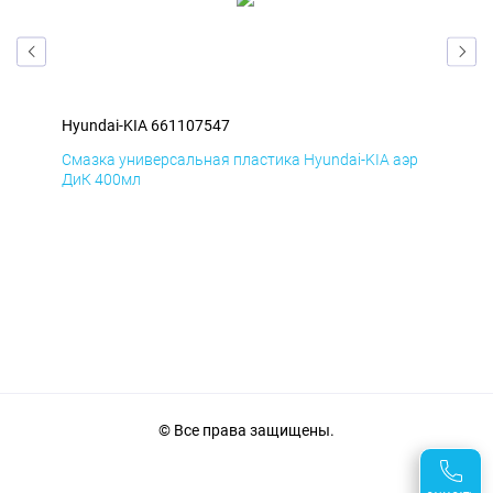
Hyundai-KIA 661107547
Hyu
эр
Смазка универсальная пластика Hyundai-KIA аэр
Сма
ДиК 400мл
ПхВ
© Все права защищены.